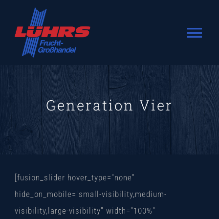
Zum
Inhalt
Tog
springen
Nav
MOIN
ANSPECHPARTNER
Generation Vier
GROSSMARKT
ÜBER UNS
[fusion_slider hover_type="none"
hide_on_mobile="small-visibility,medium-
visibility,large-visibility" width="100%"